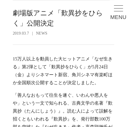
劇場版アニメ「歎異抄をひら
MENU
く」公開決定
2019.03.7
|
NEWS
15万人以上を動員した大ヒットアニメ「なぜ生き
る」第2弾として「歎異抄をひらく」が5月24日
（金）よりシネマート新宿、角川シネマ有楽町ほ
か全国順次公開することが決定しました。
「善人なおもって往生を遂ぐ、いわんや悪人を
や」という一文で知られる、古典文学の名著『歎
異抄（たんにしょう）』。読む人によって誤解を
招くともいわれる『歎異抄』を、発行部数100万
部を突破した『なぜ生きる』作者・高森顕徹氏が