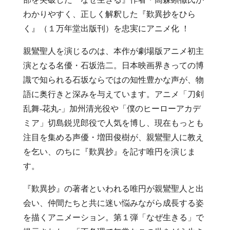
わかりやすく、正しく解釈した『歎異抄をひら
く』（１万年堂出版刊）を忠実にアニメ化 ！
親鸞聖人を演じるのは、本作が劇場版アニメ初主
演となる名優・石坂浩二。日本映画界きっての博
識で知られる石坂ならではの知性豊かな声が、物
語に奥行きと深みを与えています。アニメ「刀剣
乱舞-花丸-」加州清光役や「僕のヒーローアカデ
ミア」切島鋭児郎役で人気を博し、現在もっとも
注目を集める声優・増田俊樹が、親鸞聖人に教え
を乞い、のちに『歎異抄』を記す唯円を演じま
す。
『歎異抄』の著者といわれる唯円が親鸞聖人と出
会い、仲間たちと共に迷い悩みながら成長する姿
を描くアニメーション。第１弾「なぜ生きる」で