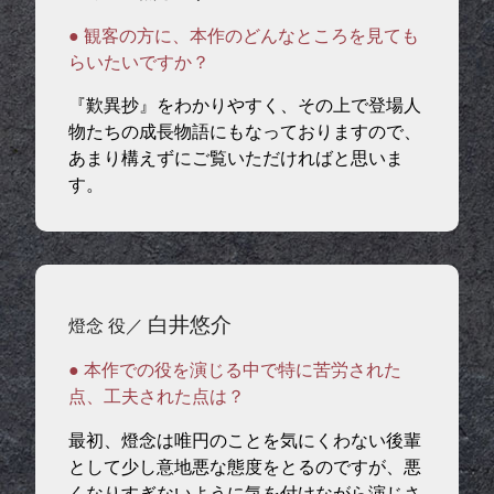
● 観客の方に、本作のどんなところを見ても
らいたいですか？
『歎異抄』をわかりやすく、その上で登場人
物たちの成長物語にもなっておりますので、
あまり構えずにご覧いただければと思いま
す。
白井悠介
燈念 役／
● 本作での役を演じる中で特に苦労された
点、工夫された点は？
最初、燈念は唯円のことを気にくわない後輩
として少し意地悪な態度をとるのですが、悪
くなりすぎないように気を付けながら演じさ