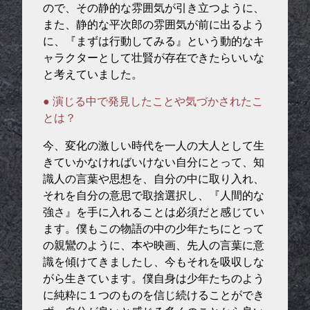
ので、その静的な雰囲気が引き立つように、
また、静的な平次郎の雰囲気が前に出るよう
に、『まずは行動してみる』という動的なキ
ャラクターとして壮賢が存在できたらいいな
と考えていました。
● 演じる中で発見したことや気づかされたこ
とは？
今、変化の激しい時代を一人の大人として生
きていかなければいけない自分にとって、知
識人の言葉や思想を、自分の中に取り入れ、
それを自分の意思で取捨選択し、『人間的な
強さ』を手に入れることは必須だと感じてい
ます。僕もこの物語の中の少年たちにとって
の親鸞のように、本や映画、先人の言葉に意
識を傾けてきましたし、今もそれを吸収しな
がら生きています。僕自身は少年たちのよう
に純粋に１つのものを信じ続けることができ