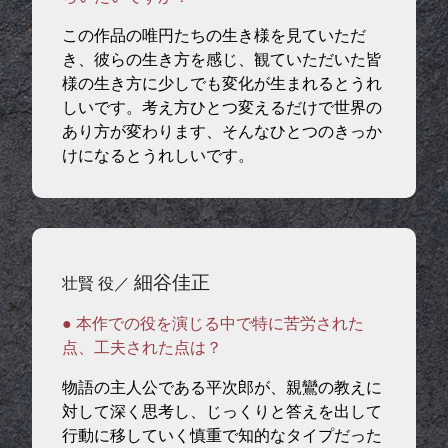
この作品の唯円たちの生き様を見ていただ
き、彼らの生き方を感じ、観ていただいた皆
様の生き方に少しでも変化が生まれるとうれ
しいです。考え方ひとつ変えるだけで世界の
あり方が変わります、そんなひとつのきっか
けになるとうれしいです。
細谷佳正
壮賢 役／
● 本作での役を演じる中で特に苦労された
点、工夫された点は？
物語の主人公である平次郎が、親鸞の教えに
対して深く思考し、じっくりと答えを出して
行動に移していく慎重で知的なタイプだった