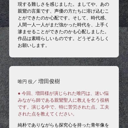
現する難しさを感じました。ましてや、あの
親鸞の言葉です、声優の方たちに溶け込むこ
とができたのか心配です。そして、時代感、
人間一人一人がまだ強かった時代を、上手く
滲ませることができたのかも心配しました。
作品は素晴らしいものです。どうぞよろしく
お願いします。
増田俊樹
唯円 役／
● 今回、増田様が演じられた唯円は、迷い悩
みながら師である親鸞聖人に教えを乞う役柄
です。演じる中で、特に苦労された点、工夫
された点を教えてください。
純朴でありながらも探究心を持った青年像を