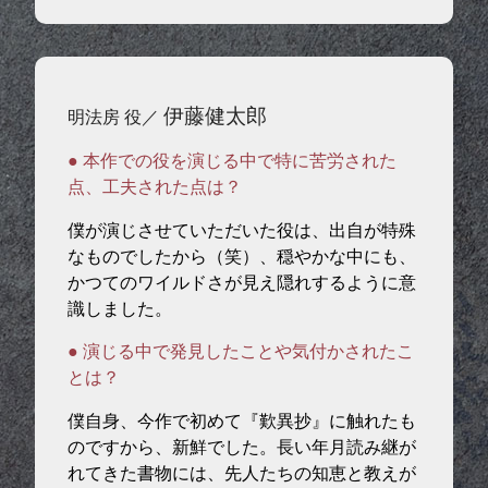
伊藤健太郎
明法房 役／
● 本作での役を演じる中で特に苦労された
点、工夫された点は？
僕が演じさせていただいた役は、出自が特殊
なものでしたから（笑）、穏やかな中にも、
かつてのワイルドさが見え隠れするように意
識しました。
● 演じる中で発見したことや気付かされたこ
とは？
僕自身、今作で初めて『歎異抄』に触れたも
のですから、新鮮でした。長い年月読み継が
れてきた書物には、先人たちの知恵と教えが